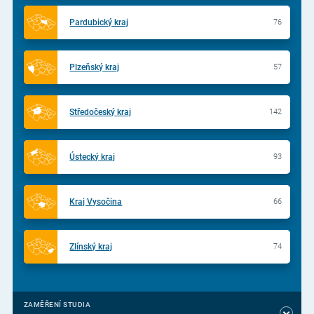
Pardubický kraj
76
Plzeňský kraj
57
Středočeský kraj
142
Ústecký kraj
93
Kraj Vysočina
66
Zlínský kraj
74
ZAMĚŘENÍ STUDIA