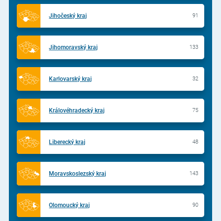
Jihočeský kraj
91
Jihomoravský kraj
133
Karlovarský kraj
32
Královéhradecký kraj
75
Liberecký kraj
48
Moravskoslezský kraj
143
Olomoucký kraj
90