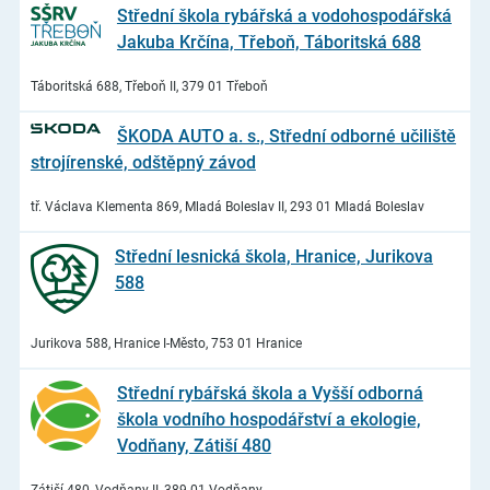
Střední škola rybářská a vodohospodářská
Jakuba Krčína, Třeboň, Táboritská 688
Táboritská 688, Třeboň II, 379 01 Třeboň
ŠKODA AUTO a. s., Střední odborné učiliště
strojírenské, odštěpný závod
tř. Václava Klementa 869, Mladá Boleslav II, 293 01 Mladá Boleslav
Střední lesnická škola, Hranice, Jurikova
588
Jurikova 588, Hranice I-Město, 753 01 Hranice
Střední rybářská škola a Vyšší odborná
škola vodního hospodářství a ekologie,
Vodňany, Zátiší 480
Zátiší 480, Vodňany II, 389 01 Vodňany