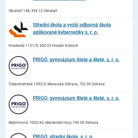
Obrataň 148, 394 12 Obrataň
Střední škola a vyšší odborná škola
aplikované kybernetiky s. r. o.
Hradecká 1151/9, 500 03 Hradec Králové
PRIGO, gymnázium 6leté a 4leté, s. r. o.
Českobratrská 1393/3, Moravská Ostrava, 702 00 Ostrava
PRIGO, gymnázium 8leté a 4leté, s. r. o.
Mojmírovců 1002/42, Mariánské Hory, 709 00 Ostrava
PRIGO, střední škola, s. r. o.