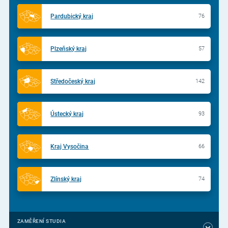
Pardubický kraj
76
Plzeňský kraj
57
Středočeský kraj
142
Ústecký kraj
93
Kraj Vysočina
66
Zlínský kraj
74
ZAMĚŘENÍ STUDIA