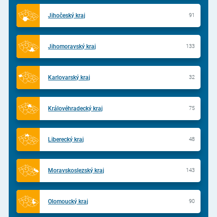
Jihočeský kraj
91
Jihomoravský kraj
133
Karlovarský kraj
32
Královéhradecký kraj
75
Liberecký kraj
48
Moravskoslezský kraj
143
Olomoucký kraj
90