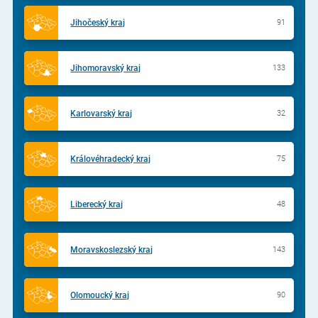
Jihočeský kraj
91
Jihomoravský kraj
133
Karlovarský kraj
32
Královéhradecký kraj
75
Liberecký kraj
48
Moravskoslezský kraj
143
Olomoucký kraj
90