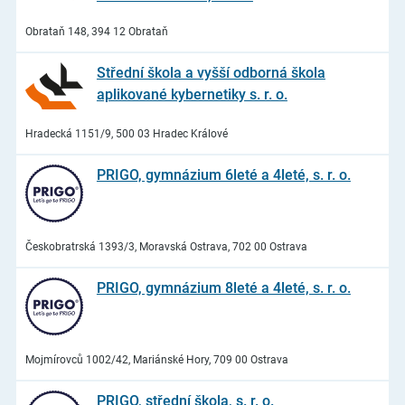
Obrataň 148, 394 12 Obrataň
Střední škola a vyšší odborná škola
aplikované kybernetiky s. r. o.
Hradecká 1151/9, 500 03 Hradec Králové
PRIGO, gymnázium 6leté a 4leté, s. r. o.
Českobratrská 1393/3, Moravská Ostrava, 702 00 Ostrava
PRIGO, gymnázium 8leté a 4leté, s. r. o.
Mojmírovců 1002/42, Mariánské Hory, 709 00 Ostrava
PRIGO, střední škola, s. r. o.