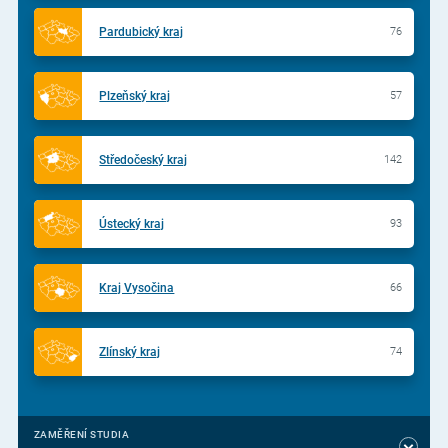
Pardubický kraj
76
Plzeňský kraj
57
Středočeský kraj
142
Ústecký kraj
93
Kraj Vysočina
66
Zlínský kraj
74
ZAMĚŘENÍ STUDIA