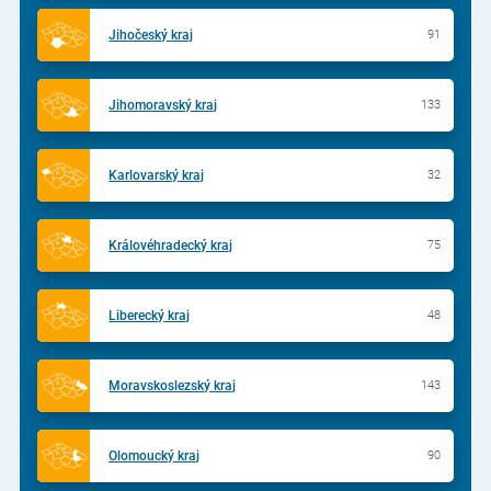
Jihočeský kraj
91
Jihomoravský kraj
133
Karlovarský kraj
32
Královéhradecký kraj
75
Liberecký kraj
48
Moravskoslezský kraj
143
Olomoucký kraj
90