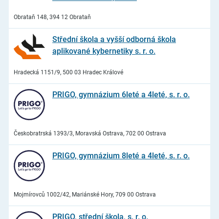
Obrataň 148, 394 12 Obrataň
Střední škola a vyšší odborná škola
aplikované kybernetiky s. r. o.
Hradecká 1151/9, 500 03 Hradec Králové
PRIGO, gymnázium 6leté a 4leté, s. r. o.
Českobratrská 1393/3, Moravská Ostrava, 702 00 Ostrava
PRIGO, gymnázium 8leté a 4leté, s. r. o.
Mojmírovců 1002/42, Mariánské Hory, 709 00 Ostrava
PRIGO, střední škola, s. r. o.