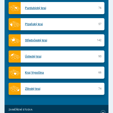
Pardubický kraj
76
Plzeňský kraj
57
Středočeský kraj
142
Ústecký kraj
93
Kraj Vysočina
66
Zlínský kraj
74
ZAMĚŘENÍ STUDIA