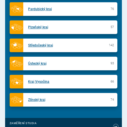
Pardubický kraj
76
Plzeňský kraj
57
Středočeský kraj
142
Ústecký kraj
93
Kraj Vysočina
66
Zlínský kraj
74
ZAMĚŘENÍ STUDIA