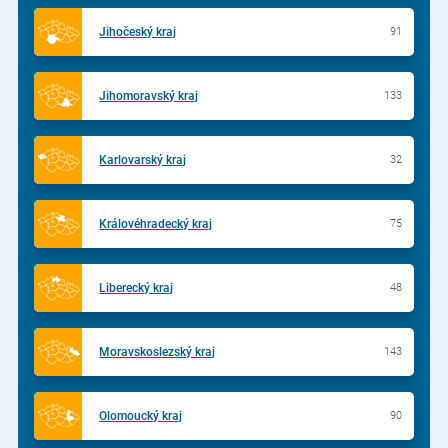
Jihočeský kraj
91
Jihomoravský kraj
133
Karlovarský kraj
32
Královéhradecký kraj
75
Liberecký kraj
48
Moravskoslezský kraj
143
Olomoucký kraj
90