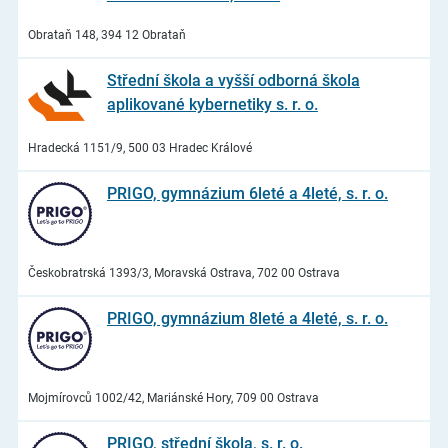
Obrataň 148, 394 12 Obrataň
Střední škola a vyšší odborná škola
aplikované kybernetiky s. r. o.
Hradecká 1151/9, 500 03 Hradec Králové
PRIGO, gymnázium 6leté a 4leté, s. r. o.
Českobratrská 1393/3, Moravská Ostrava, 702 00 Ostrava
PRIGO, gymnázium 8leté a 4leté, s. r. o.
Mojmírovců 1002/42, Mariánské Hory, 709 00 Ostrava
PRIGO, střední škola, s. r. o.