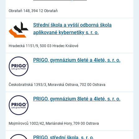
Obrataň 148, 394 12 Obrataň
Střední škola a vyšší odborná škola
aplikované kybernetiky s. r. o.
Hradecká 1151/9, 500 03 Hradec Králové
PRIGO, gymnázium 6leté a 4leté, s. r. o.
Českobratrská 1393/3, Moravská Ostrava, 702 00 Ostrava
PRIGO, gymnázium 8leté a 4leté, s. r. o.
Mojmírovců 1002/42, Mariánské Hory, 709 00 Ostrava
PRIGO, střední škola, s. r. o.