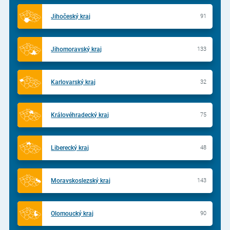
Jihočeský kraj
91
Jihomoravský kraj
133
Karlovarský kraj
32
Královéhradecký kraj
75
Liberecký kraj
48
Moravskoslezský kraj
143
Olomoucký kraj
90