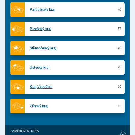
Pardubický kraj
76
Plzeňský kraj
57
Středočeský kraj
142
Ústecký kraj
93
Kraj Vysočina
66
Zlínský kraj
74
ZAMĚŘENÍ STUDIA