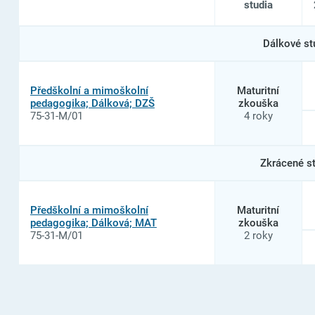
studia
Seznam
Dálkové st
oborů
studia
na
Soukromá
Předškolní a mimoškolní
Maturitní
střední
pedagogika; Dálková; DZŠ
zkouška
škola
75-31-M/01
4 roky
pedagogiky
a
sociálních
služeb,
Zkrácené s
s.
r.
o.
Předškolní a mimoškolní
Maturitní
pedagogika; Dálková; MAT
zkouška
75-31-M/01
2 roky