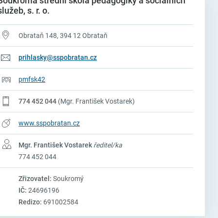
Soukromá střední škola pedagogiky a sociálních
služeb, s. r. o.
Obrataň 148, 394 12 Obrataň
prihlasky@sspobratan.cz
pmfsk42
774 452 044
(Mgr. František Vostarek)
www.sspobratan.cz
Mgr. František Vostarek
ředitel/ka
774 452 044
Zřizovatel:
Soukromý
IČ:
24696196
Redizo:
691002584