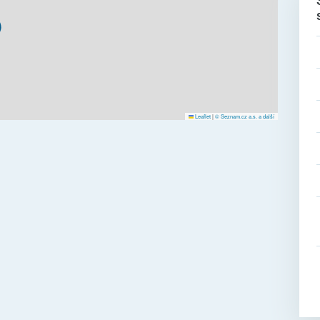
Leaflet
|
© Seznam.cz a.s. a další