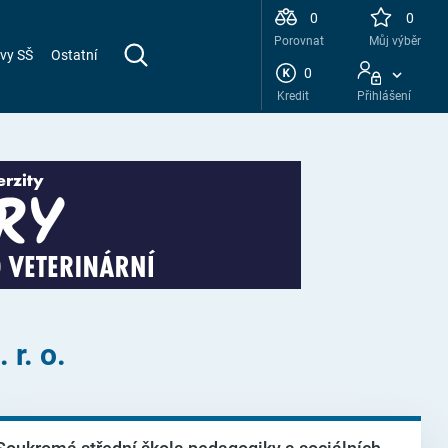
0
0
Porovnat
Můj výběr
vy SŠ
Ostatní
0
Kredit
Přihlášení
r. o.