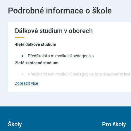
Podrobné informace o škole
Dálkové studium v oborech
4leté dálkové studium
Předškolní a mimoškolní pedagogika
2leté zkrácené studium
Předškolní a mimoškolní pedagogika (pro absolventy jiné 
§ 63 školského zákona (např. učitelé prvního stupně)
Zobrazit více
Škola poskytuje dále i studium pedagogiky v rámci Zařízení p
Učitel odborných předmětů – 120 hodin
Učitel praktického vyučování – 120 hodin
Učitel odborného výcviku – 120 hodin
Školy
Pro školy
Učitel uměleckých odborných předmětů – 120 hodin