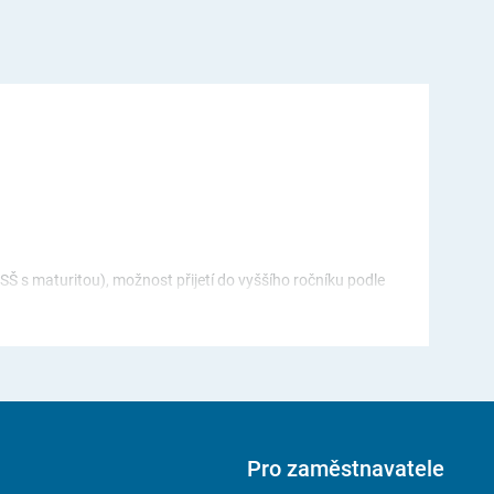
SŠ s maturitou), možnost přijetí do vyššího ročníku podle
ro další vzdělávání pedagogických pracovníků Obrataň
Pro zaměstnavatele