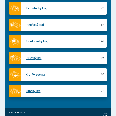
Pardubický kraj
76
Plzeňský kraj
57
Středočeský kraj
142
Ústecký kraj
93
Kraj Vysočina
66
Zlínský kraj
74
ZAMĚŘENÍ STUDIA