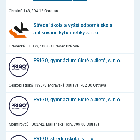
Obrataň 148, 394 12 Obrataň
Střední škola a vyšší odborná škola
aplikované kybernetiky s. r. o.
Hradecká 1151/9, 500 03 Hradec Králové
PRIGO, gymnázium 6leté a 4leté, s. r. o.
Českobratrská 1393/3, Moravská Ostrava, 702 00 Ostrava
PRIGO, gymnázium 8leté a 4leté, s. r. o.
Mojmírovců 1002/42, Mariánské Hory, 709 00 Ostrava
PRIGO, střední škola, s. r. o.