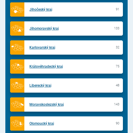
Jihočeský kraj
91
Jihomoravský kraj
133
Karlovarský kraj
32
Královéhradecký kraj
75
Liberecký kraj
48
Moravskoslezský kraj
143
Olomoucký kraj
90