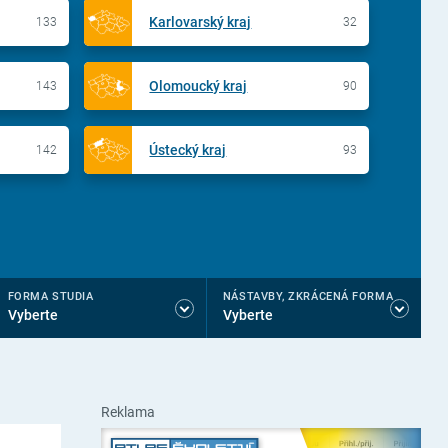
Karlovarský kraj
133
32
Olomoucký kraj
143
90
Ústecký kraj
142
93
FORMA STUDIA
NÁSTAVBY, ZKRÁCENÁ FORMA
Vyberte
Vyberte
Reklama