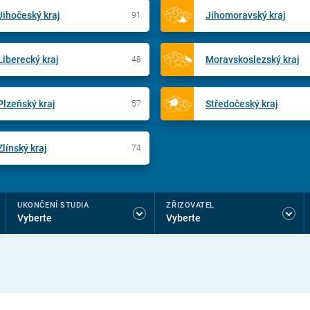
Jihočeský kraj
Jihomoravský kraj
91
Liberecký kraj
Moravskoslezský kraj
48
Plzeňský kraj
Středočeský kraj
57
Zlínský kraj
74
UKONČENÍ STUDIA
ZŘIZOVATEL
Vyberte
Vyberte