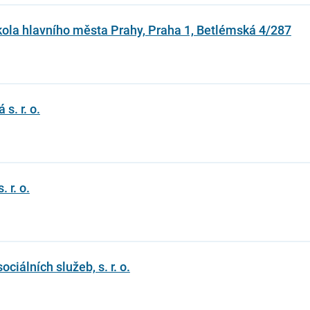
škola hlavního města Prahy, Praha 1, Betlémská 4/287
s. r. o.
r. o.
iálních služeb, s. r. o.