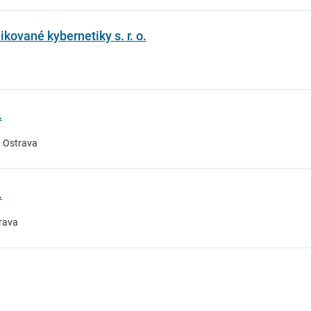
ikované kybernetiky s. r. o.
.
0 Ostrava
.
rava