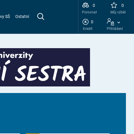
0
0
Porovnat
Můj výběr
vy SŠ
Ostatní
0
Kredit
Přihlášení