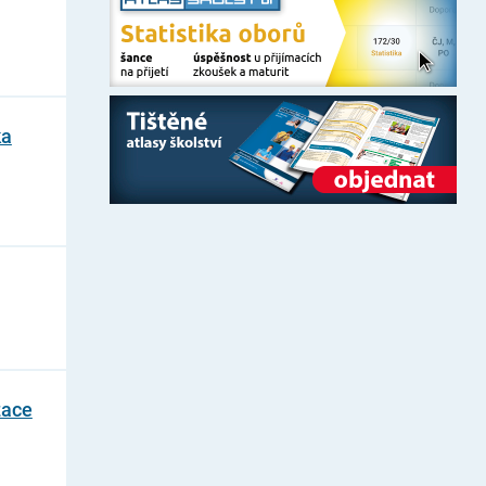
ka
zace