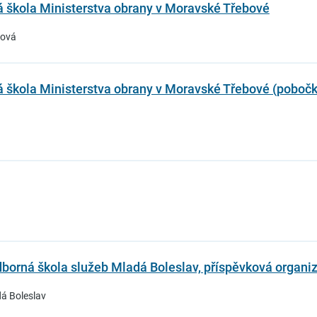
á škola Ministerstva obrany v Moravské Třebové
bová
á škola Ministerstva obrany v Moravské Třebové (poboč
dborná škola služeb Mladá Boleslav, příspěvková organi
dá Boleslav