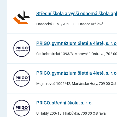
Střední škola a vyšší odborná škola apl
Hradecká 1151/9, 500 03 Hradec Králové
PRIGO, gymnázium 6leté a 4leté, s. r. o
Českobratrská 1393/3, Moravská Ostrava, 702 0
PRIGO, gymnázium 8leté a 4leté, s. r. o
Mojmírovců 1002/42, Mariánské Hory, 709 00 Ost
PRIGO, střední škola, s. r. o.
U Haldy 200/18, Hrabůvka, 700 30 Ostrava