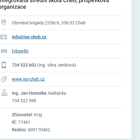
Integrovaná střední škola Cheb, příspěvková
organizace
Obrněné brigády 2258/6, 350 02 Cheb
info@iss-cheb.cz
tvbsw8x
734 522 602
(Ing. Věra Jeníková)
www.iss-cheb.cz
Ing. Jan Homolka
ředitel/ka
734 522 598
Zřizovatel:
Kraj
IČ:
77461
Redizo:
600170462