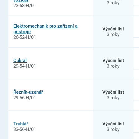
3 roky
23-68-H/01
Elektromechanik pro zařízení a
Výuční list
přístroje
3 roky
26-52-H/01
Cukrář
Výuční list
29-54-H/01
3 roky
Řezník-uzenář
Výuční list
29-56-H/01
3 roky
Truhlář
Výuční list
33-56-H/01
3 roky