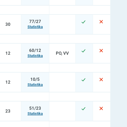
77/27
30
Statistika
60/12
12
PO, VV
Statistika
10/5
12
Statistika
51/23
23
Statistika