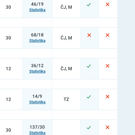
46/19
30
ČJ, M
Statistika
68/18
30
ČJ, M
Statistika
36/12
12
ČJ, M
Statistika
14/9
12
TZ
Statistika
137/30
30
Statistika