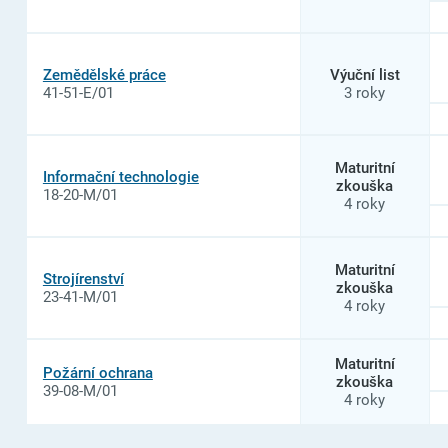
Zemědělské práce
Výuční list
41-51-E/01
3 roky
Maturitní
Informační technologie
zkouška
18-20-M/01
4 roky
Maturitní
Strojírenství
zkouška
23-41-M/01
4 roky
Maturitní
Požární ochrana
zkouška
39-08-M/01
4 roky