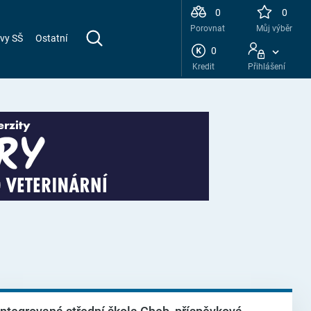
0
0
Porovnat
Můj výběr
vy SŠ
Ostatní
0
Kredit
Přihlášení