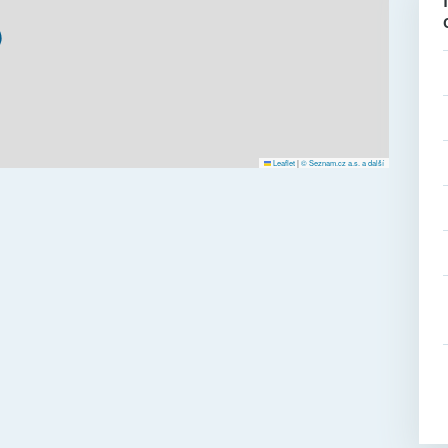
Leaflet
|
© Seznam.cz a.s. a další