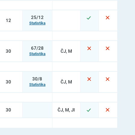
25/12
12
Statistika
67/28
30
ČJ, M
Statistika
30/8
30
ČJ, M
Statistika
30
ČJ, M, JI