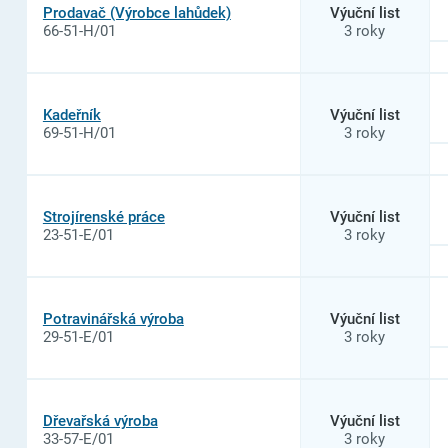
Prodavač (Výrobce lahůdek)
Výuční list
66-51-H/01
3 roky
Kadeřník
Výuční list
69-51-H/01
3 roky
Strojírenské práce
Výuční list
23-51-E/01
3 roky
Potravinářská výroba
Výuční list
29-51-E/01
3 roky
Dřevařská výroba
Výuční list
33-57-E/01
3 roky