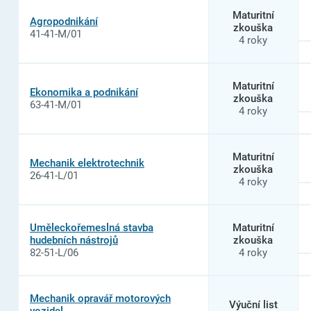
oborů
Maturitní
Agropodnikání
studia
zkouška
41-41-M/01
na
4 roky
Integrovaná
střední
škola
Cheb,
Maturitní
Ekonomika a podnikání
příspěvková
zkouška
63-41-M/01
organizace
4 roky
Maturitní
Mechanik elektrotechnik
zkouška
26-41-L/01
4 roky
Uměleckořemeslná stavba
Maturitní
hudebních nástrojů
zkouška
82-51-L/06
4 roky
Mechanik opravář motorových
Výuční list
vozidel