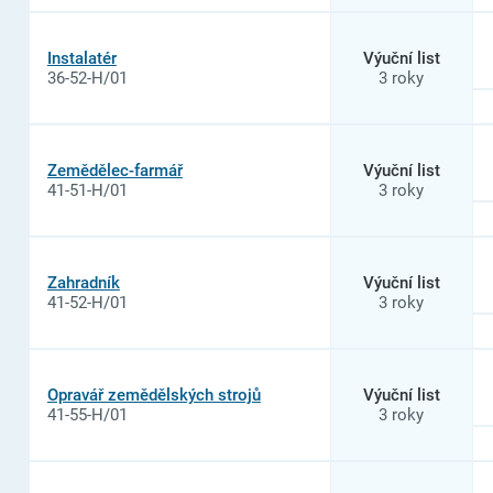
Instalatér
Výuční list
36-52-H/01
3 roky
Zemědělec-farmář
Výuční list
41-51-H/01
3 roky
Zahradník
Výuční list
41-52-H/01
3 roky
Opravář zemědělských strojů
Výuční list
41-55-H/01
3 roky