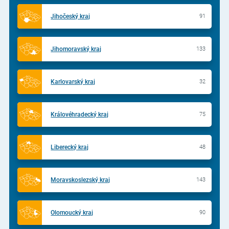
Jihočeský kraj
91
Jihomoravský kraj
133
Karlovarský kraj
32
Královéhradecký kraj
75
Liberecký kraj
48
Moravskoslezský kraj
143
Olomoucký kraj
90