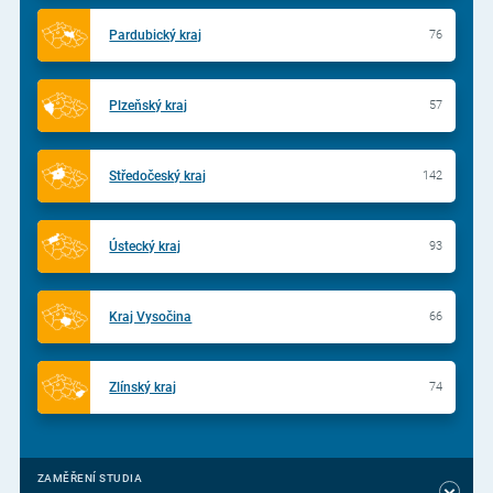
Pardubický kraj
76
Plzeňský kraj
57
Středočeský kraj
142
Ústecký kraj
93
Kraj Vysočina
66
Zlínský kraj
74
ZAMĚŘENÍ STUDIA