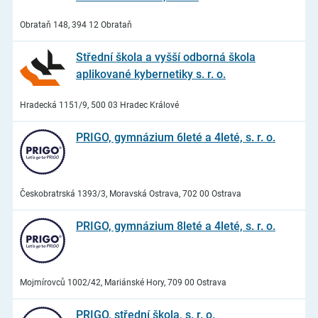
Obrataň 148, 394 12 Obrataň
Střední škola a vyšší odborná škola
aplikované kybernetiky s. r. o.
Hradecká 1151/9, 500 03 Hradec Králové
PRIGO, gymnázium 6leté a 4leté, s. r. o.
Českobratrská 1393/3, Moravská Ostrava, 702 00 Ostrava
PRIGO, gymnázium 8leté a 4leté, s. r. o.
Mojmírovců 1002/42, Mariánské Hory, 709 00 Ostrava
PRIGO, střední škola, s. r. o.