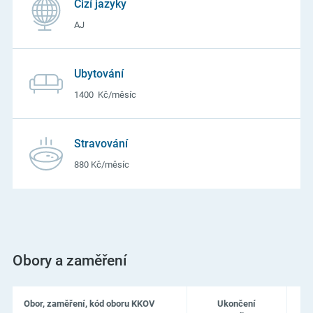
Cizí jazyky
AJ
Ubytování
1400 Kč/měsíc
Stravování
880 Kč/měsíc
Obory a zaměření
Obor, zaměření, kód oboru KKOV
Ukončení
Př