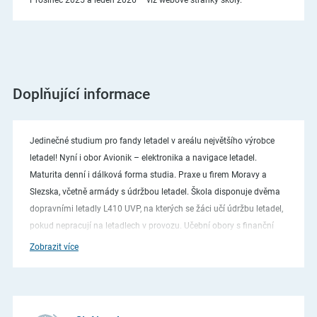
Prosinec 2025 a leden 2026 – viz webové stránky školy.
Doplňující informace
Jedinečné studium pro fandy letadel v areálu největšího výrobce
letadel! Nyní i obor Avionik – elektronika a navigace letadel.
Maturita denní i dálková forma studia. Praxe u firem Moravy a
Slezska, včetně armády s údržbou letadel. Škola disponuje dvěma
dopravními letadly L410 UVP, na kterých se žáci učí údržbu letadel,
pokud nepracují na letadlech v provozu. Učební obory s finanční
podporou Zlínského kraje. Pro vzdálené žáky zprostředkujeme
Zobrazit více
ubytování na internátu. Každého prváka svezeme v letadle!