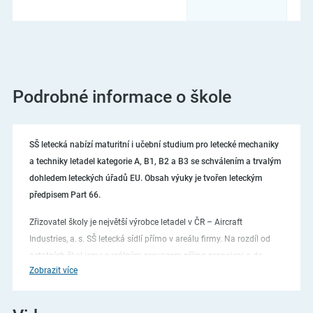
Podrobné informace o škole
SŠ letecká nabízí maturitní i učební studium pro letecké mechaniky
a techniky letadel kategorie A, B1, B2 a B3 se schválením a trvalým
dohledem leteckých úřadů EU. Obsah výuky je tvořen leteckým
předpisem Part 66.
Zřizovatel školy je největší výrobce letadel v ČR – Aircraft
Industries, a. s. SŠ letecká sídlí přímo v areálu firmy. Na rozdíl od
ostatních škol jsme s reálným provozem přímo propojeni a do
Zobrazit více
výuky se tak dostávají nejnovější poznatky z provozu a údržby
letadel. Mimo zaměření
Technik údržby letadel
je možné si ve studiu
zvolit i studijní obor
AVIONIK
. Tento obor je zaměřen na