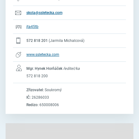
skola@ssletecka.com
jta45tb
572 818 201
(Jarmila Michalcová)
www.ssletecka.com
Mgr. Hynek Horňáček
ředitel/ka
572 818 200
Zřizovatel:
Soukromý
IČ:
26286033
Redizo:
650008006