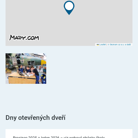
Leaflet
|
© Seznam.cz a.s. a další
Dny otevřených dveří