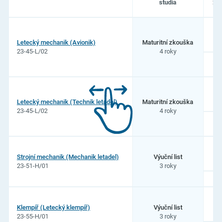
studia
20
Seznam
oborů
studia
Letecký mechanik (Avionik)
Maturitní zkouška
na
23-45-L/02
4 roky
Střední
škola
letecká
s.
r.
o.
Letecký mechanik (Technik letadel)
Maturitní zkouška
23-45-L/02
4 roky
Strojní mechanik (Mechanik letadel)
Výuční list
23-51-H/01
3 roky
Klempíř (Letecký klempíř)
Výuční list
23-55-H/01
3 roky