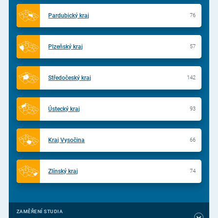
Pardubický kraj
76
Plzeňský kraj
57
Středočeský kraj
142
Ústecký kraj
93
Kraj Vysočina
66
Zlínský kraj
74
ZAMĚŘENÍ STUDIA