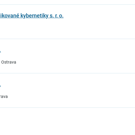
ikované kybernetiky s. r. o.
.
0 Ostrava
.
rava