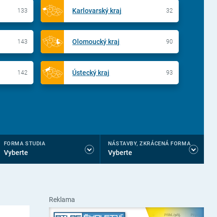
Karlovarský kraj
133
32
Olomoucký kraj
143
90
Ústecký kraj
142
93
FORMA STUDIA
NÁSTAVBY, ZKRÁCENÁ FORMA
Vyberte
Vyberte
Reklama