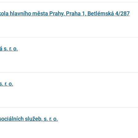
škola hlavního města Prahy, Praha 1, Betlémská 4/287
s. r. o.
r. o.
iálních služeb, s. r. o.