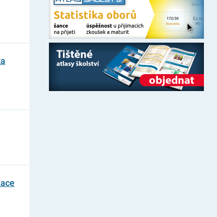
ka
zace