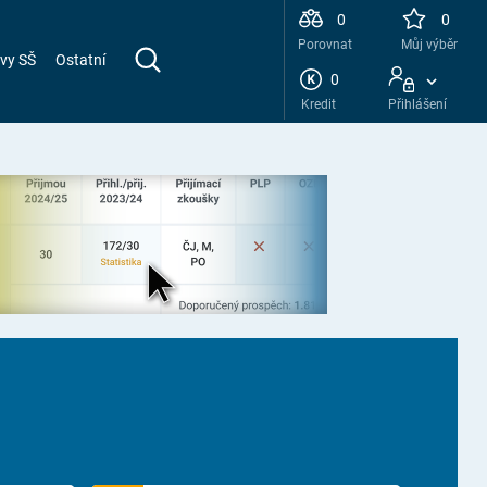
0
0
Porovnat
Můj výběr
vy SŠ
Ostatní
0
Kredit
Přihlášení