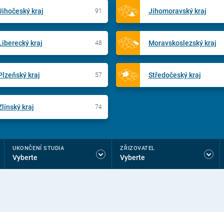
Jihočeský kraj
Jihomoravský kraj
91
Liberecký kraj
Moravskoslezský kraj
48
Plzeňský kraj
Středočeský kraj
57
Zlínský kraj
74
UKONČENÍ STUDIA
ZŘIZOVATEL
Vyberte
Vyberte