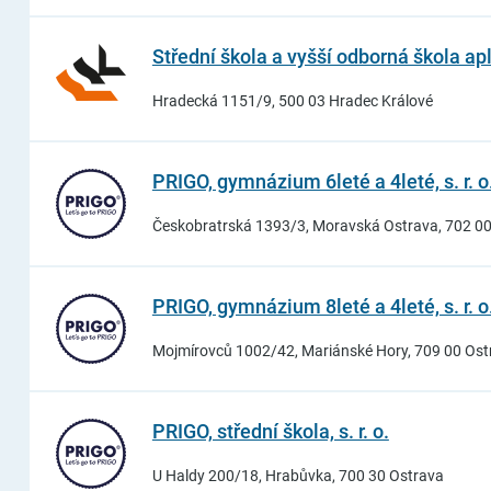
Střední škola a vyšší odborná škola apl
Hradecká 1151/9, 500 03 Hradec Králové
PRIGO, gymnázium 6leté a 4leté, s. r. o
Českobratrská 1393/3, Moravská Ostrava, 702 0
PRIGO, gymnázium 8leté a 4leté, s. r. o
Mojmírovců 1002/42, Mariánské Hory, 709 00 Ost
PRIGO, střední škola, s. r. o.
U Haldy 200/18, Hrabůvka, 700 30 Ostrava