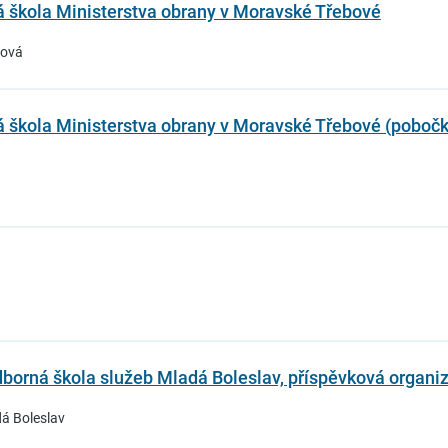
á škola Ministerstva obrany v Moravské Třebové
bová
á škola Ministerstva obrany v Moravské Třebové (poboč
dborná škola služeb Mladá Boleslav, příspěvková organi
dá Boleslav