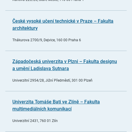
České vysoké učení technické v Praze – Fakulta
architektury
Thákurova 2700/9, Dejvice, 160 00 Praha 6
Západočeská univerzita v Plzni – Fakulta designu
a umění Ladislava Sutnara
Univerzitní 2954/28, Jižní Předměstí, 301 00 Plzeň
Univerzita Tomáše Bati ve Zlíně – Fakulta
multimediálních komunikací
Univerzitní 2431, 760 01 Zlín