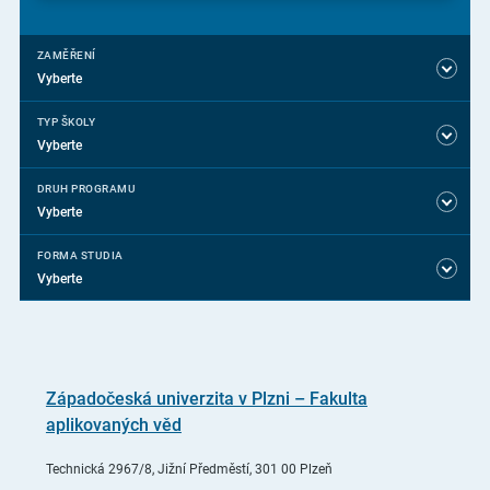
ZAMĚŘENÍ
Vyberte
TYP ŠKOLY
Vyberte
DRUH PROGRAMU
Vyberte
FORMA STUDIA
Vyberte
Západočeská univerzita v Plzni – Fakulta
aplikovaných věd
Technická 2967/8, Jižní Předměstí, 301 00 Plzeň