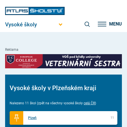
Vysoké školy
MENU
Reklama
Vysoké školy v Plzeňském kraji
Nalezeno 11 škol (zpět na všechny vysoké školy
celá ČR
)
Plzeň
11