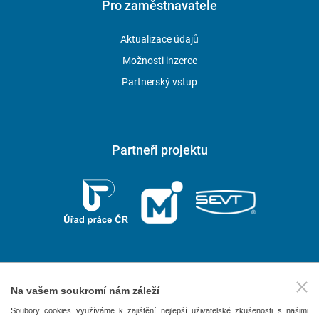
Pro zaměstnavatele
Aktualizace údajů
Možnosti inzerce
Partnerský vstup
Partneři projektu
Na vašem soukromí nám záleží
2026 © P.F. art, spol. s r. o.
Soubory cookies využíváme k zajištění nejlepší uživatelské zkušenosti s našimi