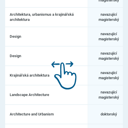
magisterský
architektury
Architektura, urbanismus a krajinářská
navazující
architektura
magisterský
navazující
Design
magisterský
navazující
Design
magisterský
navazující
Krajinářská architektura
magisterský
navazující
Landscape Architecture
magisterský
Architecture and Urbanism
doktorský