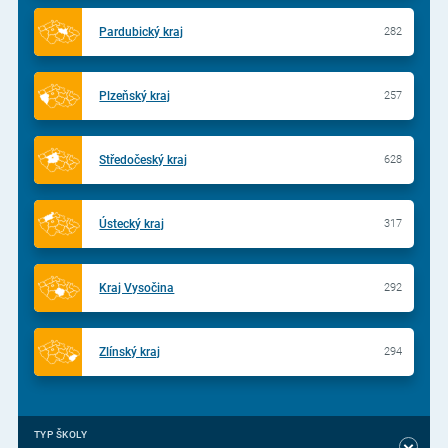
Pardubický kraj
282
Plzeňský kraj
257
Středočeský kraj
628
Ústecký kraj
317
Kraj Vysočina
292
Zlínský kraj
294
TYP ŠKOLY