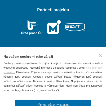
Partneři projektu
Na vašem soukromí nám záleží
2026 © P.F. art, spol. s r. o.
Soubory cookies využíváme k zajištění nejlepší uživatelské zkušenosti s našimi
webovými stránkami. Podrobné informace o cookies naleznete v sekci
Více informací
Všechna práva vyhrazena
o cookies
. Kliknutím na Přijmout všechny cookies souhlasíte s tím, že můžeme užívat
Obchodní podmínky
všechny typy cookies. Chcete-li povolit užívání pouze některých typů cookies,
můžete tak učinit v sekci Nastavení cookies. Kliknutím na Nepřijmout cookies můžete
Ochrana osobních údajů
odmítnout užívání všech cookies s výjimkou těch, které jsou třeba pro fungování
našich webových stránek (tzv. „Nutné cookies“).
Používání souborů Cookies
Kontakty
Přijmout všechny cookies
Nastavení cookies