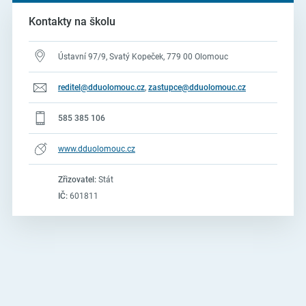
Kontakty na školu
Ústavní 97/9, Svatý Kopeček, 779 00 Olomouc
reditel@dduolomouc.cz
,
zastupce@dduolomouc.cz
585 385 106
www.dduolomouc.cz
Zřizovatel:
Stát
IČ:
601811