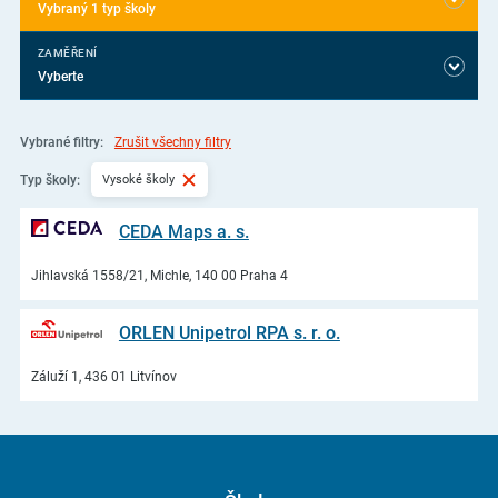
Vybraný 1 typ školy
ZAMĚŘENÍ
Vyberte
Vybrané filtry:
Zrušit všechny filtry
Vysoké školy
Typ školy:
CEDA Maps a. s.
Jihlavská 1558/21, Michle, 140 00 Praha 4
ORLEN Unipetrol RPA s. r. o.
Záluží 1, 436 01 Litvínov