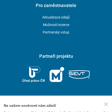
Pro zaměstnavatele
Aktualizace údajů
Možnosti inzerce
Partnerský vstup
Partneři projektu
Na vašem soukromí nám záleží
2026 © P.F. art, spol. s r. o.