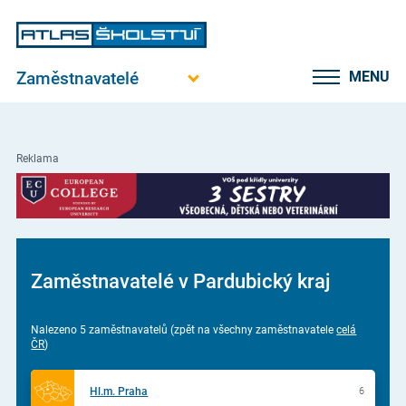
Zaměstnavatelé
MENU
Reklama
Zaměstnavatelé v Pardubický kraj
Nalezeno 5 zaměstnavatelů (zpět na všechny zaměstnavatele
celá
ČR
)
Hl.m. Praha
6