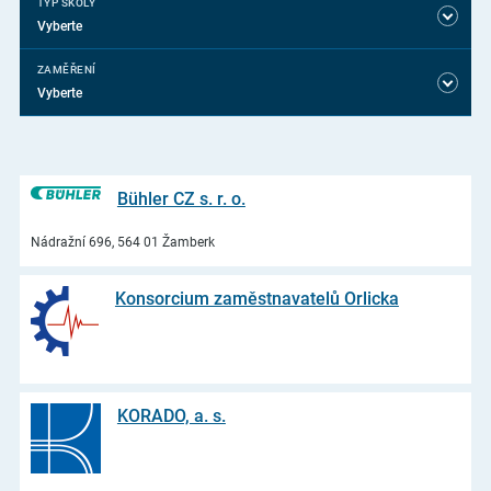
TYP ŠKOLY
Vyberte
ZAMĚŘENÍ
Vyberte
Bühler CZ s. r. o.
Nádražní 696, 564 01 Žamberk
Konsorcium zaměstnavatelů Orlicka
KORADO, a. s.