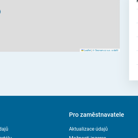
Leaflet
|
© Seznam.cz a.s. a další
Pro zaměstnavatele
dajů
Aktualizace údajů