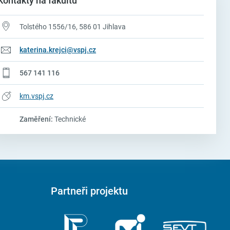
Kontakty na fakultu
Tolstého 1556/16, 586 01 Jihlava
katerina.krejci@vspj.cz
567 141 116
km.vspj.cz
Zaměření:
Technické
Partneři projektu