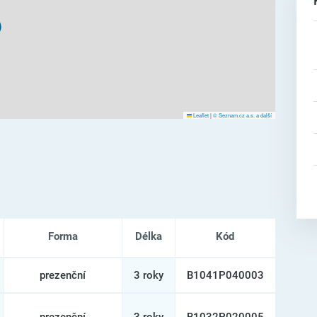
Leaflet
|
© Seznam.cz a.s. a další
Forma
Délka
Kód
prezenční
3 roky
B1041P040003