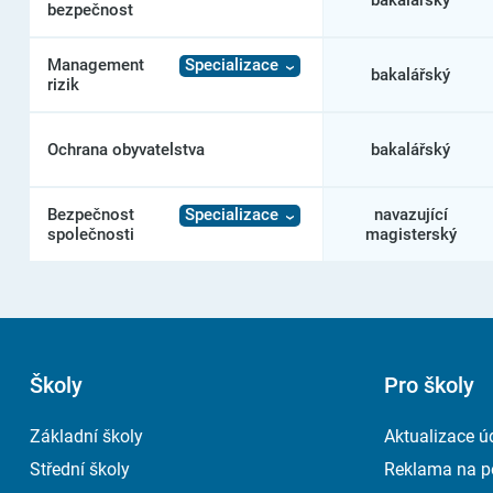
bakalářský
bezpečnost
Bati
ve
Zlíně
Management
Specializace
bakalářský
–
rizik
Fakulta
logistiky
a
Ochrana obyvatelstva
bakalářský
krizového
řízení
Bezpečnost
Specializace
navazující
společnosti
magisterský
Školy
Pro školy
Základní školy
Aktualizace ú
Střední školy
Reklama na p