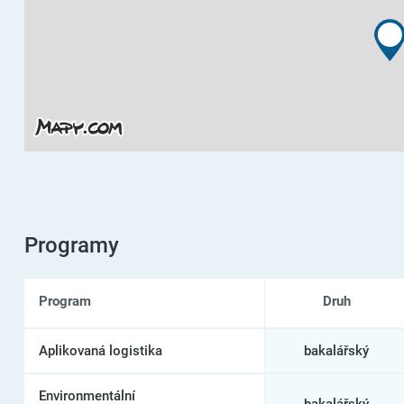
Programy
Program
Druh
Seznam
Aplikovaná logistika
bakalářský
programů
na
Univerzita
Environmentální
Tomáše