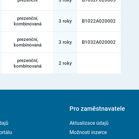
prezenční
3 roky
B1032P020005
prezenční
,
3 roky
B1022A020002
kombinovaná
prezenční
,
3 roky
B1032A020002
kombinovaná
prezenční
,
2 roky
kombinovaná
Pro zaměstnavatele
dajů
Aktualizace údajů
ortálu
Možnosti inzerce