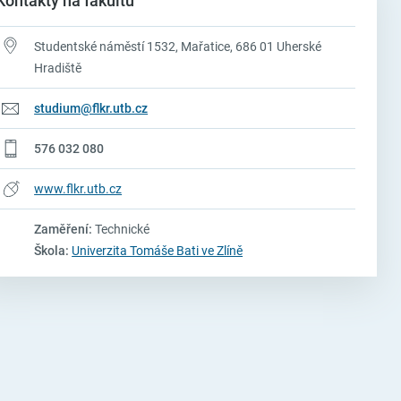
Kontakty na fakultu
Studentské náměstí 1532, Mařatice, 686 01 Uherské
Hradiště
studium@flkr.utb.cz
576 032 080
www.flkr.utb.cz
Zaměření:
Technické
Škola:
Univerzita Tomáše Bati ve Zlíně