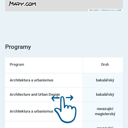
Leaflet
|
© Seznam.cz a.s. a další
Programy
Program
Druh
Seznam
Architektura a urbanismus
bakalářský
programů
na
Vysoké
Architecture and Urban Design
bakalářský
učení
technické
v
navazující
Architektura a urbanismus
Brně
magisterský
–
Fakulta
architektury