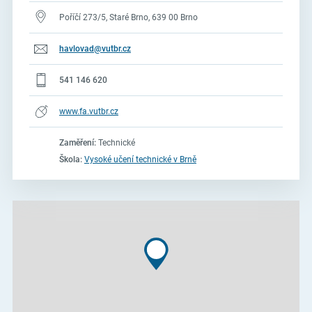
Poříčí 273/5, Staré Brno, 639 00 Brno
havlovad@vutbr.cz
541 146 620
www.fa.vutbr.cz
Zaměření:
Technické
Škola:
Vysoké učení technické v Brně