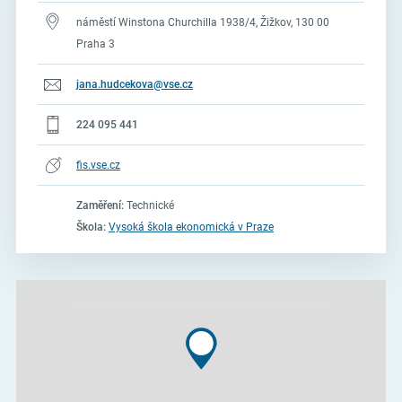
náměstí Winstona Churchilla 1938/4, Žižkov, 130 00
Praha 3
jana.hudcekova@vse.cz
224 095 441
fis.vse.cz
Zaměření:
Technické
Škola:
Vysoká škola ekonomická v Praze