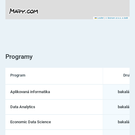
Leaflet
|
© Seznam.cz a.s. a další
Programy
Program
Druh
Seznam
Aplikovaná informatika
bakalářs
programů
na
Vysoká
Data Analytics
bakalářs
škola
ekonomická
v
Economic Data Science
bakalářs
Praze
–