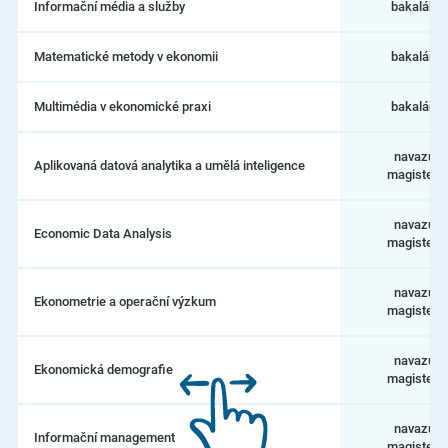
Fakulta
Informační média a služby
bakalářs
informatiky
a
statistiky
Matematické metody v ekonomii
bakalářs
Multimédia v ekonomické praxi
bakalářs
navazujíc
Aplikovaná datová analytika a umělá inteligence
magisters
navazujíc
Economic Data Analysis
magisters
navazujíc
Ekonometrie a operační výzkum
magisters
navazujíc
Ekonomická demografie
magisters
navazujíc
Informační management
magisters