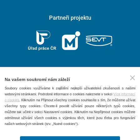
Partneři projektu
Na vašem soukromí nám záleží
2026 © P.F. art, spol. s r. o.
Soubory cookies využíváme k zajištění nejlepší uživatelské zkušenosti s našimi
webovými stránkami. Podrobné informace o cookies naleznete v sekci
Více informací
Všechna práva vyhrazena
o cookies
. Kliknutím na Přijmout všechny cookies souhlasíte s tím, že můžeme užívat
Obchodní podmínky
všechny typy cookies. Chcete-li povolit užívání pouze některých typů cookies,
můžete tak učinit v sekci Nastavení cookies. Kliknutím na Nepřijmout cookies můžete
Ochrana osobních údajů
odmítnout užívání všech cookies s výjimkou těch, které jsou třeba pro fungování
našich webových stránek (tzv. „Nutné cookies“).
Používání souborů Cookies
Kontakty