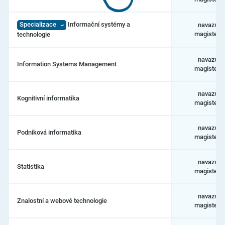
Specializace
Informační systémy a
navazujíc
magisters
technologie
navazujíc
Information Systems Management
magisters
navazujíc
Kognitivní informatika
magisters
navazujíc
Podniková informatika
magisters
navazujíc
Statistika
magisters
navazujíc
Znalostní a webové technologie
magisters