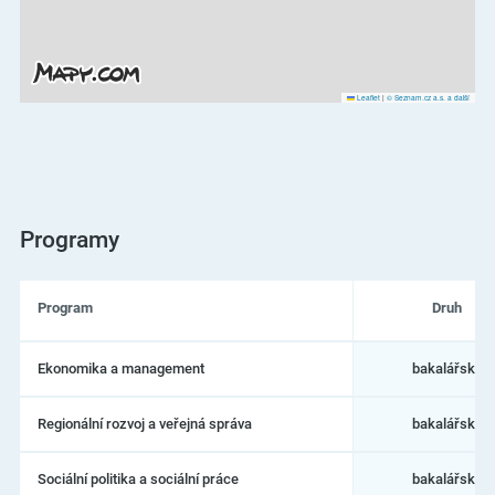
Leaflet
|
© Seznam.cz a.s. a další
Programy
Program
Druh
Seznam
Ekonomika a management
bakalářský
programů
na
Univerzita
Regionální rozvoj a veřejná správa
bakalářský
Jana
Evangelisty
Purkyně
Sociální politika a sociální práce
bakalářský
v