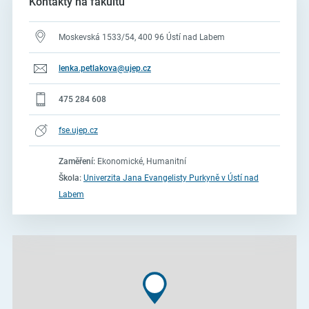
Kontakty na fakultu
Moskevská 1533/54, 400 96 Ústí nad Labem
lenka.petlakova@ujep.cz
475 284 608
fse.ujep.cz
Zaměření:
Ekonomické, Humanitní
Škola:
Univerzita Jana Evangelisty Purkyně v Ústí nad
Labem