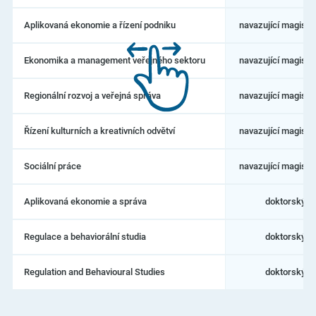
Ústí
nad
Aplikovaná ekonomie a řízení podniku
navazující magiste
Labem
–
Fakulta
Ekonomika a management veřejného sektoru
navazující magiste
sociálně
ekonomická
Regionální rozvoj a veřejná správa
navazující magiste
Řízení kulturních a kreativních odvětví
navazující magiste
Sociální práce
navazující magiste
Aplikovaná ekonomie a správa
doktorský
Regulace a behaviorální studia
doktorský
Regulation and Behavioural Studies
doktorský