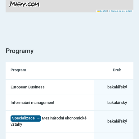
Leaflet
|
© Seznam.cz a.s. a další
Programy
Program
Druh
Seznam
European Business
bakalářský
programů
na
Technická
Informační management
bakalářský
univerzita
v
Liberci
Specializace
Mezinárodní ekonomické
–
bakalářský
vztahy
Ekonomická
fakulta