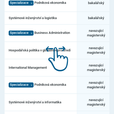
Specializace
Podniková ekonomika
bakalářský
Systémové inženýrství a logistika
bakalářský
navazující
Specializace
Business Administration
magisterský
navazující
Hospodářská politika v globálním prostředí
magisterský
navazující
International Management
magisterský
navazující
Specializace
Podniková ekonomika
magisterský
navazující
Systémové inženýrství a informatika
magisterský