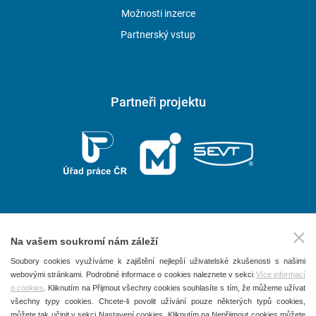
Možnosti inzerce
Partnerský vstup
Partneři projektu
Na vašem soukromí nám záleží
2026 © P.F. art, spol. s r. o.
Soubory cookies využíváme k zajištění nejlepší uživatelské zkušenosti s našimi
webovými stránkami. Podrobné informace o cookies naleznete v sekci
Více informací
Všechna práva vyhrazena
o cookies
. Kliknutím na Přijmout všechny cookies souhlasíte s tím, že můžeme užívat
Obchodní podmínky
všechny typy cookies. Chcete-li povolit užívání pouze některých typů cookies,
můžete tak učinit v sekci Nastavení cookies. Kliknutím na Nepřijmout cookies můžete