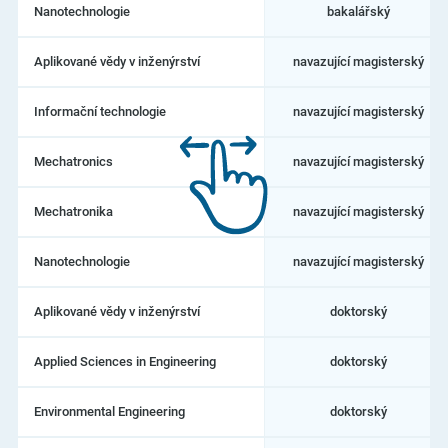
mechatroniky,
Nanotechnologie
bakalářský
informatiky
a
mezioborových
Aplikované vědy v inženýrství
navazující magisterský
studií
Informační technologie
navazující magisterský
Mechatronics
navazující magisterský
Mechatronika
navazující magisterský
Nanotechnologie
navazující magisterský
Aplikované vědy v inženýrství
doktorský
Applied Sciences in Engineering
doktorský
Environmental Engineering
doktorský