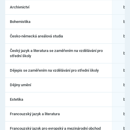
Filozofická
fakulta
Archivnictví
bak
Bohemistika
bak
Česko-německá areálová studia
bak
Český jazyk a literatura se zaměřením na vzdělávání pro
bak
střední školy
Dějepis se zaměřením na vzdělávání pro střední školy
bak
Dějiny umění
bak
Estetika
bak
Francouzský jazyk a literatura
bak
Francouzský jazyk pro evropský a mezinárodní obchod
bak