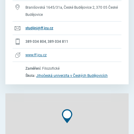
Branišovská 1645/31a, České Budějovice 2, 370 05 České
Budějovice
studijni@ff.jcu.cz
389 034 804
,
389 034 811
www.ff.jcu.cz
Zaměření:
Filozofické
Škola:
Jihočeská univerzita v Českých Budějovicích