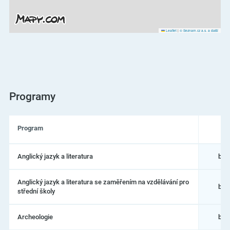
Leaflet
|
© Seznam.cz a.s. a další
Programy
Program
Seznam
Anglický jazyk a literatura
bak
programů
na
Jihočeská
Anglický jazyk a literatura se zaměřením na vzdělávání pro
univerzita
bak
střední školy
v
Českých
Budějovicích
Archeologie
bak
–