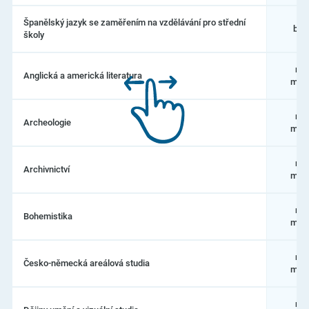
Španělský jazyk se zaměřením na vzdělávání pro střední
bak
školy
nav
Anglická a americká literatura
magi
nav
Archeologie
magi
nav
Archivnictví
magi
nav
Bohemistika
magi
nav
Česko-německá areálová studia
magi
nav