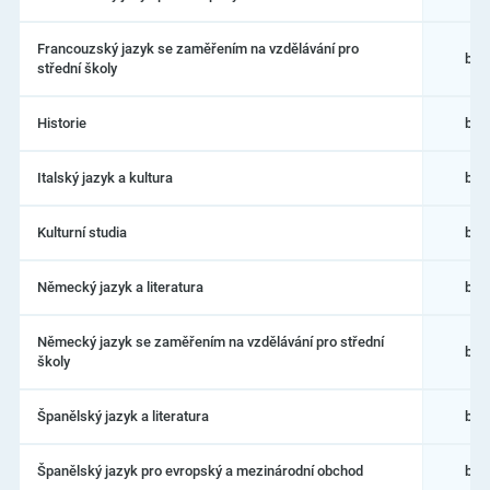
Francouzský jazyk se zaměřením na vzdělávání pro
bak
střední školy
Historie
bak
Italský jazyk a kultura
bak
Kulturní studia
bak
Německý jazyk a literatura
bak
Německý jazyk se zaměřením na vzdělávání pro střední
bak
školy
Španělský jazyk a literatura
bak
Španělský jazyk pro evropský a mezinárodní obchod
bak