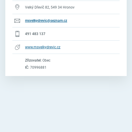
Velký Dřevíč 82, 549 34 Hronov
msvelkydrevic@seznam.cz
491 483 137
www.msvelkydrevic.cz
Zřizovatel:
Obec
IČ:
70996881