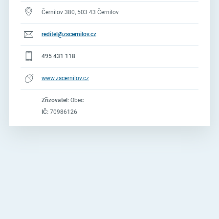
Černilov 380, 503 43 Černilov
reditel@zscernilov.cz
495 431 118
www.zscernilov.cz
Zřizovatel:
Obec
IČ:
70986126