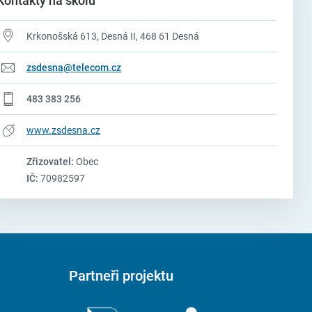
Kontakty na školu
Krkonošská 613, Desná II, 468 61 Desná
zsdesna@telecom.cz
483 383 256
www.zsdesna.cz
Zřizovatel:
Obec
IČ:
70982597
Partneři projektu