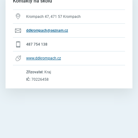
Kontakty na školu
Krompach 47, 471 57 Krompach
ddkrompach@seznam.cz
487 754 138
www.ddkrompach.cz
Zřizovatel:
Kraj
IČ:
70226458