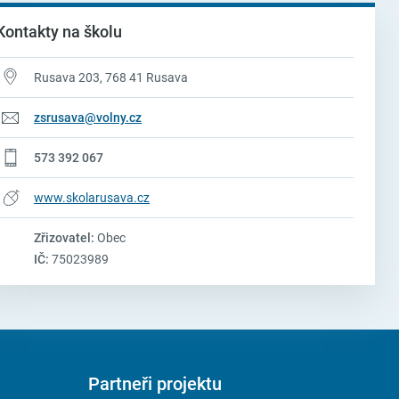
Kontakty na školu
Rusava 203, 768 41 Rusava
zsrusava@volny.cz
573 392 067
www.skolarusava.cz
Zřizovatel:
Obec
IČ:
75023989
Partneři projektu