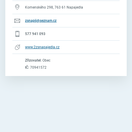
Komenského 298, 763 61 Napajedla
zsnapii@seznam.cz
577 941 093
www.2zsnapajedla.cz
Zřizovatel:
Obec
IČ:
70941572