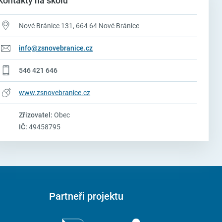
Kontakty na školu
Nové Bránice 131, 664 64 Nové Bránice
info@zsnovebranice.cz
546 421 646
www.zsnovebranice.cz
Zřizovatel:
Obec
IČ:
49458795
Partneři projektu