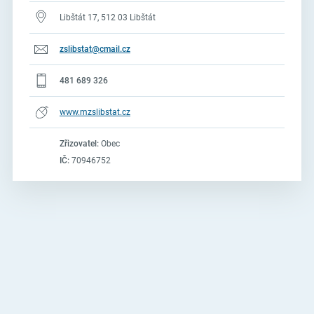
Libštát 17, 512 03 Libštát
zslibstat@cmail.cz
481 689 326
www.mzslibstat.cz
Zřizovatel:
Obec
IČ:
70946752