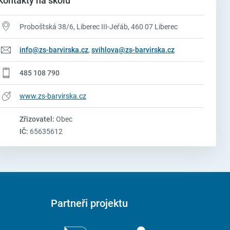
Kontakty na školu
Proboštská 38/6, Liberec III-Jeřáb, 460 07 Liberec
info@zs-barvirska.cz
,
svihlova@zs-barvirska.cz
485 108 790
www.zs-barvirska.cz
Zřizovatel:
Obec
IČ:
65635612
Partneři projektu