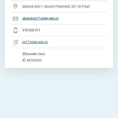
Malická 469/1, Severní Předměstí, 301 00 Plzeň
skola@zs17.plzen-edu.cz
378 028 511
zs17.plzen-edu.cz
Zřizovatel:
Obec
IČ:
68784562