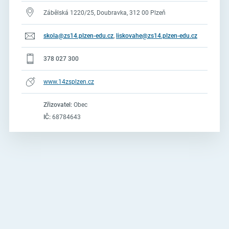
Zábělská 1220/25, Doubravka, 312 00 Plzeň
skola@zs14.plzen-edu.cz
,
liskovahe@zs14.plzen-edu.cz
378 027 300
www.14zsplzen.cz
Zřizovatel:
Obec
IČ:
68784643