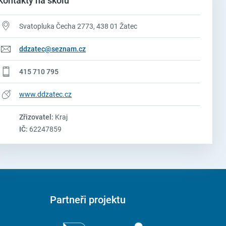
Kontakty na školu
Svatopluka Čecha 2773, 438 01 Žatec
ddzatec@seznam.cz
415 710 795
www.ddzatec.cz
Zřizovatel:
Kraj
IČ:
62247859
Partneři projektu