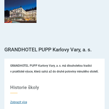
GRANDHOTEL PUPP Karlovy Vary, a. s.
GRANDHOTEL PUPP Karlovy Vary, a. s. má dlouholetou tradici
v praktické výuce, která sahá až do druhé poloviny minulého století.
Historie školy
Již více jak sedmdesát let se připravují a vychovávají kvalifikovaní
Zobrazit více
pracovníci hotelového průmyslu a gastronomie v tomto hotelu.