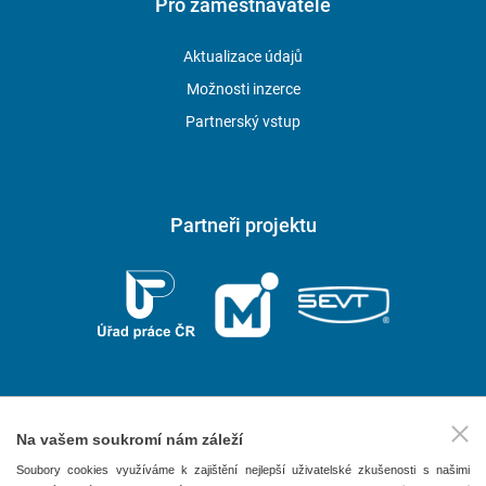
Pro zaměstnavatele
Aktualizace údajů
Možnosti inzerce
Partnerský vstup
Partneři projektu
Na vašem soukromí nám záleží
2026 © P.F. art, spol. s r. o.
Soubory cookies využíváme k zajištění nejlepší uživatelské zkušenosti s našimi