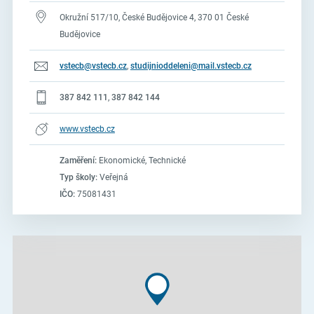
Okružní 517/10, České Budějovice 4, 370 01 České
Budějovice
vstecb@vstecb.cz
,
studijnioddeleni@mail.vstecb.cz
387 842 111
,
387 842 144
www.vstecb.cz
Zaměření:
Ekonomické, Technické
Typ školy:
Veřejná
IČO:
75081431