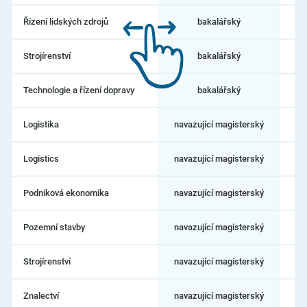
Řízení lidských zdrojů
bakalářský
pr
Strojírenství
bakalářský
Technologie a řízení dopravy
bakalářský
pr
Logistika
navazující magisterský
pr
Logistics
navazující magisterský
Podniková ekonomika
navazující magisterský
pr
Pozemní stavby
navazující magisterský
Strojírenství
navazující magisterský
Znalectví
navazující magisterský