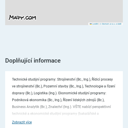
Leaflet
|
© Seznam.cz a.s. a další
Doplňující informace
Technické studijní programy: Strojírenství (Bc., Ing.), Řídicí procesy
ve strojírenství (Bc.), Pozemní stavby (Bc., Ing.), Technologie a řízení
dopravy (Bc.), Logistika (Ing.). Ekonomické studijní programy:
Podniková ekonomika (Bc., Ing.), Řízení lidských zdrojů (Bc.),
Business Analytik (Bc.), Znalectví (Ing.). VŠTE nabízí perspektivní
technické a ekonomické studijní programy (bakalářské a
magisterské). Pro zahraniční studenty jsou k dispozici také studijní
Zobrazit více
programy v anglickém jazyce. VŠTE je veřejná vysoká škola, která