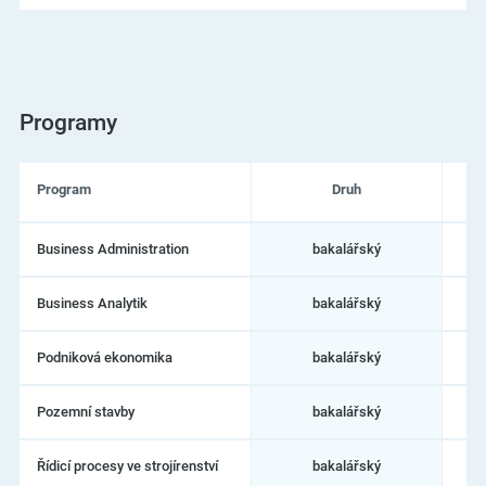
vznikla v roce 2006 a je tak nejmladší českou vysokou školou.
Programy
Program
Druh
Seznam
Business Administration
bakalářský
programů
na
Vysoká
Business Analytik
bakalářský
škola
technická
a
Podniková ekonomika
bakalářský
pr
ekonomická
v
Českých
Pozemní stavby
bakalářský
pr
Budějovicích
Řídicí procesy ve strojírenství
bakalářský