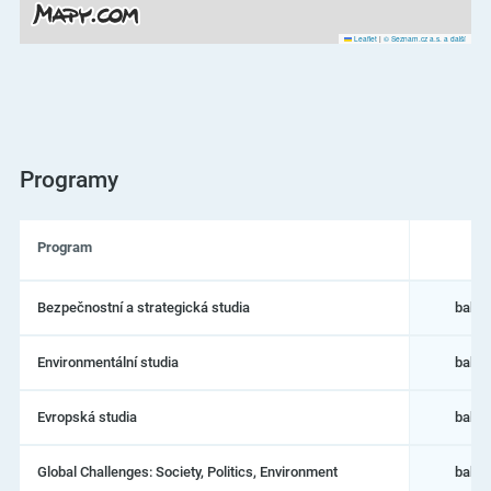
Leaflet
|
© Seznam.cz a.s. a další
Programy
Program
Dr
Seznam
Bezpečnostní a strategická studia
bakal
programů
na
Masarykova
Environmentální studia
bakal
univerzita
–
Fakulta
Evropská studia
bakal
sociálních
studií
Global Challenges: Society, Politics, Environment
bakal