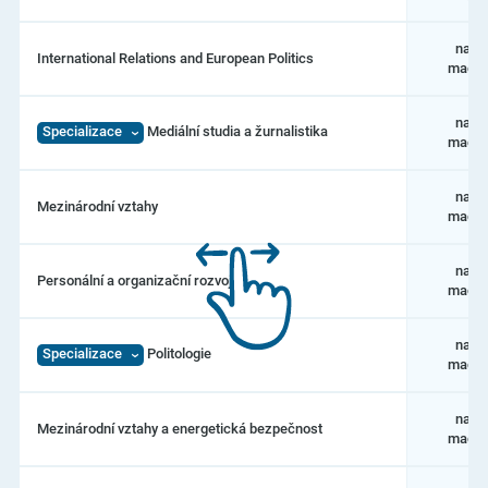
navaz
International Relations and European Politics
magis
navaz
Specializace
Mediální studia a žurnalistika
magis
navaz
Mezinárodní vztahy
magis
navaz
Personální a organizační rozvoj
magis
navaz
Specializace
Politologie
magis
navaz
Mezinárodní vztahy a energetická bezpečnost
magis