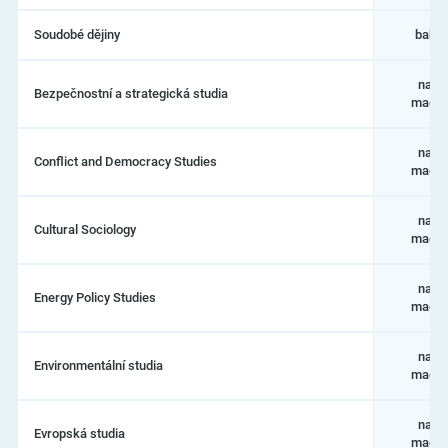
Soudobé dějiny
bakal
navaz
Bezpečnostní a strategická studia
magis
navaz
Conflict and Democracy Studies
magis
navaz
Cultural Sociology
magis
navaz
Energy Policy Studies
magis
navaz
Environmentální studia
magis
navaz
Evropská studia
magis