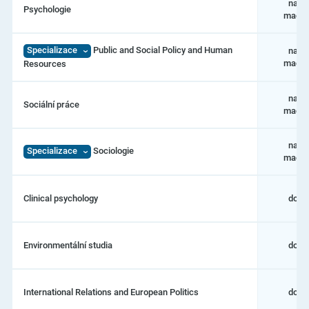
navaz
Psychologie
magis
Specializace
Public and Social Policy and Human
navaz
magis
Resources
navaz
Sociální práce
magis
navaz
Specializace
Sociologie
magis
Clinical psychology
dokt
Environmentální studia
dokt
International Relations and European Politics
dokt