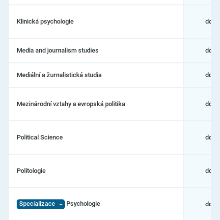
Klinická psychologie
dokt
Media and journalism studies
dokt
Mediální a žurnalistická studia
dokt
Mezinárodní vztahy a evropská politika
dokt
Political Science
dokt
Politologie
dokt
Specializace
Psychologie
dokt