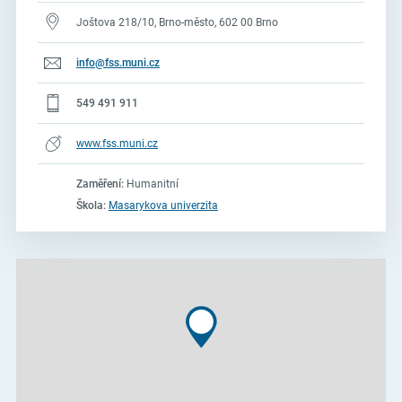
Joštova 218/10, Brno-město, 602 00 Brno
info@fss.muni.cz
549 491 911
www.fss.muni.cz
Zaměření:
Humanitní
Škola:
Masarykova univerzita