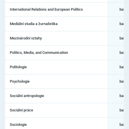
International Relations and European Politics
bakal
Mediální studia a žurnalistika
bakal
Mezinárodní vztahy
bakal
Politics, Media, and Communication
bakal
Politologie
bakal
Psychologie
bakal
Sociální antropologie
bakal
Sociální práce
bakal
Sociologie
bakal