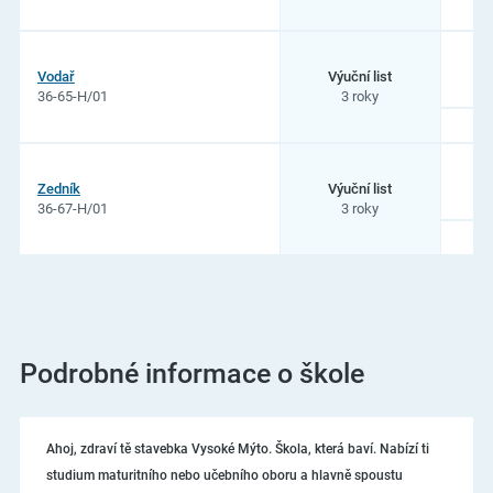
7
Vodař
Výuční list
36-65-H/01
3 roky
7
Zedník
Výuční list
36-67-H/01
3 roky
Podrobné informace o škole
Ahoj, zdraví tě stavebka Vysoké Mýto. Škola, která baví. Nabízí ti
studium maturitního nebo učebního oboru a hlavně spoustu