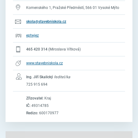
Komenského 1, Pražské Předměstí, 566 01 Vysoké Mýto
skola@stavebniskola.cz
eptwjez
465 420 314
(Miroslava Vítková)
www.stavebniskola.cz
Ing. Jiří Skalický
ředitel/ka
725 915 694
Zřizovatel:
Kraj
IČ:
49314785
Redizo:
600170977