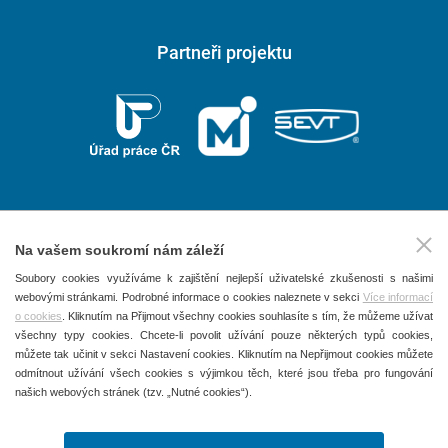
kraje můžeš získat
stipendium
až 30 000 Kč za rok.
Partneři projektu
Najdeš nás v samotném centru Vysokého Mýta, hned naproti
autobusovému nádraží. Můžeš tak v pohodě dojíždět každý den,
nebo se ubytovat ve velmi pěkném domově mládeže s širokou
nabídkou dalších volnočasových aktivit.
Zažij stavebku na vlastní kůži! Přijď se podívat na
dny otevřených
dveří
:
pátek 7. 11. a sobota 8. 11. 2025
Na vašem soukromí nám záleží
středa 3. 12. 2025
2026 © P.F. art, spol. s r. o.
Soubory cookies využíváme k zajištění nejlepší uživatelské zkušenosti s našimi
pátek 9. 1. a sobota 10. 1. 2026
webovými stránkami. Podrobné informace o cookies naleznete v sekci
Více informací
Všechna práva vyhrazena
A pozor – stavebka rozhodně není škola jen pro kluky, skvělou
o cookies
. Kliknutím na Přijmout všechny cookies souhlasíte s tím, že můžeme užívat
Obchodní podmínky
všechny typy cookies. Chcete-li povolit užívání pouze některých typů cookies,
kariéru tady už začala nejedna úspěšná designérka, architektka či
můžete tak učinit v sekci Nastavení cookies. Kliknutím na Nepřijmout cookies můžete
majitelka stavební firmy.
Ochrana osobních údajů
odmítnout užívání všech cookies s výjimkou těch, které jsou třeba pro fungování
našich webových stránek (tzv. „Nutné cookies“).
Používání souborů Cookies
Těšíme se na tebe!
Kontakty