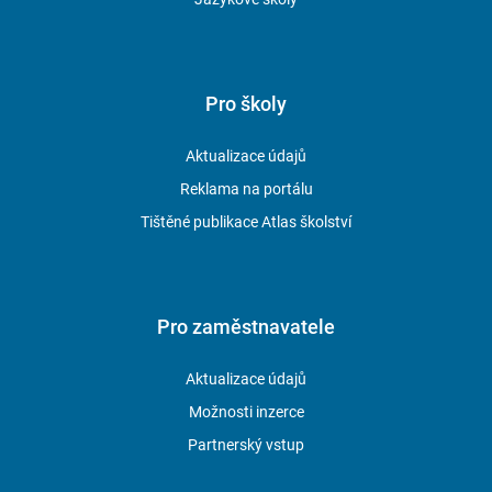
instalatér
truhlář
zedník
vodař
Pro školy
Nebaví Tě pořád sedět v lavici nebo poslouchat teorii? U nás tě
čekají kromě jiného:
Aktualizace údajů
Reklama na portálu
odborné praxe ve firmách
Tištěné publikace Atlas školství
časté exkurze a tematické kurzy
velká část výuky na počítačích vybavených špičkovým
softwarem pro konstrukci a modelování
praktická geodetická měření a zábavné experimenty
Pro zaměstnavatele
v moderní hydrotechnické laboratoři
možnost získat odborné certifikáty (svářecí průkazy, průkaz
Aktualizace údajů
vůdce malého plavidla...)
Možnosti inzerce
tematické veletrhy a konference
Partnerský vstup
sportovní a oborové soutěže i hudební festival Randálfest
Vážíme si tvé píle a šikovnosti. Díky podpoře firem a Pardubického