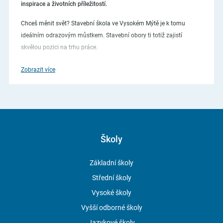
inspirace a životních příležitostí.
Chceš měnit svět? Stavební škola ve Vysokém Mýtě je k tomu
ideálním odrazovým můstkem. Stavební obory ti totiž zajistí
skvělou pozici na trhu práce.
Už na škole tě budou firmy podporovat jak finančně stipendiem, tak
Zobrazit více
i odborně exkurzemi, stážemi i přednáškami odborníků z praxe.
V maturitních oborech…
dopravní stavitelství
Školy
vodohospodářské stavby
Základní školy
pozemní stavitelství a architektura
Střední školy
Vysoké školy
V učebních oborech…
Vyšší odborné školy
Jazykové školy