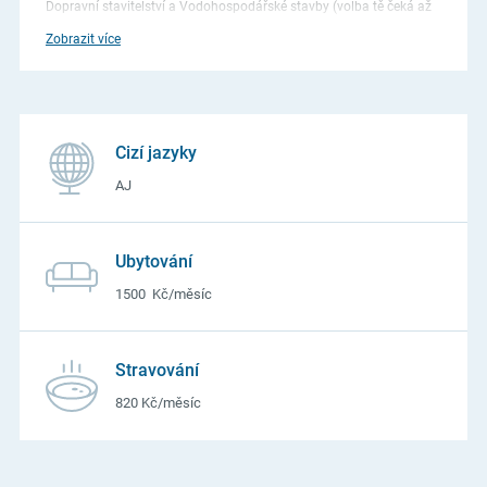
Dopravní stavitelství a Vodohospodářské stavby (volba tě čeká až
od 3. ročníku). Preferuješ raději řemeslo? Vyber si mezi truhlářem,
Zobrazit více
instalatérem a zedníkem. U nás zažiješ řadu sportovních i
vzdělávacích kurzů a můžeš získat prospěchová, krajská nebo
firemní stipendia. Trvale vysoký zájem o absolventy.
Cizí jazyky
AJ
Ubytování
1500 Kč/měsíc
Stravování
820 Kč/měsíc