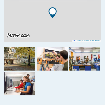
Leaflet
|
© Seznam.cz a.s. a další