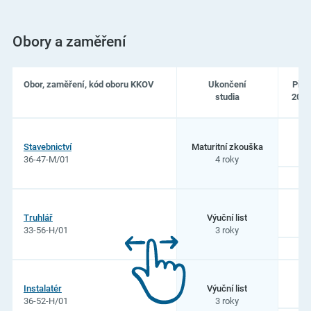
Obory a zaměření
Obor, zaměření, kód oboru KKOV
Ukončení
Přij
studia
2026
Seznam
oborů
6
Stavebnictví
Maturitní zkouška
studia
36-47-M/01
4 roky
na
Střední
škola
stavební
Vysoké
1
Truhlář
Výuční list
Mýto
33-56-H/01
3 roky
1
Instalatér
Výuční list
36-52-H/01
3 roky