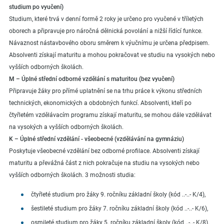
studium po vyučení)
Studium, které trvá v denní formě 2 roky je určeno pro vyučené v tříletých
oborech a připravuje pro náročná dělnická povolání a nižší řídící funkce.
Návaznost nástavbového oboru směrem k výučnímu je určena předpisem.
Absolventi získají maturitu a mohou pokračovat ve studiu na vysokých nebo
vyšších odborných školách.
M – Úplné střední odborné vzdělání s maturitou (bez vyučení)
Připravuje žáky pro přímé uplatnění se na trhu práce k výkonu středních
technických, ekonomických a obdobných funkcí. Absolventi, kteří po
čtyřletém vzdělávacím programu získají maturitu, se mohou dále vzdělávat
na vysokých a vyšších odborných školách.
K – Úplné střední vzdělání - všeobecné (vzdělávání na gymnáziu)
Poskytuje všeobecné vzdělání bez odborné profilace. Absolventi získají
maturitu a převážná část z nich pokračuje na studiu na vysokých nebo
vyšších odborných školách. 3 možnosti studia:
čtyřleté studium pro žáky 9. ročníku základní školy (kód ..-..- K/4),
šestileté studium pro žáky 7. ročníku základní školy (kód ..-..- K/6),
osmileté studium pro žáky 5. ročníku základní školy (kód ..-..- K/8).