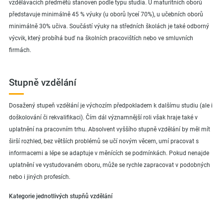
vzdělávacích předmětů stanoven podle typu studia. U maturitních oborů
představuje minimálně 45 % výuky (u oborů lyceí 70%), u učebních oborů
minimálně 30% učiva. Součástí výuky na středních školách je také odborný
výcvik, který probíhá buď na školních pracovištích nebo ve smluvních
firmách.
Stupně vzdělání
Dosažený stupeň vzdělání je výchozím předpokladem k dalšímu studiu (ale i
doškolování či rekvalifikaci). Čím dál významnější roli však hraje také v
uplatnění na pracovním trhu. Absolvent vyššího stupně vzdělání by měl mít
širší rozhled, bez větších problémů se učí novým věcem, umí pracovat s
informacemi a lépe se adaptuje v měnících se podmínkách. Pokud nenajde
uplatnění ve vystudovaném oboru, může se rychle zapracovat v podobných
nebo i jiných profesích.
Kategorie jednotlivých stupňů vzdělání