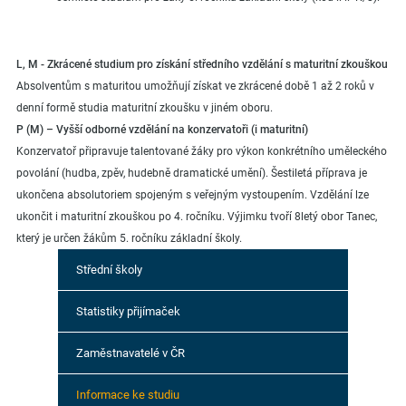
L, M - Zkrácené studium pro získání středního vzdělání s maturitní zkouškou
Absolventům s maturitou umožňují získat ve zkrácené době 1 až 2 roků v
denní formě studia maturitní zkoušku v jiném oboru.
P (M) – Vyšší odborné vzdělání na konzervatoři (i maturitní)
Konzervatoř připravuje talentované žáky pro výkon konkrétního uměleckého
povolání (hudba, zpěv, hudebně dramatické umění). Šestiletá příprava je
ukončena absolutoriem spojeným s veřejným vystoupením. Vzdělání lze
ukončit i maturitní zkouškou po 4. ročníku. Výjimku tvoří 8letý obor Tanec,
který je určen žákům 5. ročníku základní školy.
Střední školy
Statistiky přijímaček
Zaměstnavatelé v ČR
Informace ke studiu