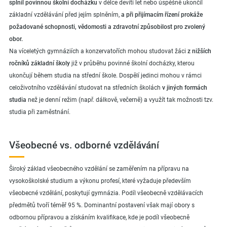
splnil povinnou školní docházku
v délce devíti let nebo úspěšně ukončil
základní vzdělávání před jejím splněním,
a při přijímacím řízení prokáže
požadované schopnosti, vědomosti a zdravotní způsobilost pro zvolený
obor.
Na víceletých gymnáziích a konzervatořích mohou studovat žáci
z nižších
ročníků základní školy
již v průběhu povinné školní docházky, kterou
ukončují během studia na střední škole. Dospělí jedinci mohou v rámci
celoživotního vzdělávání studovat na středních školách
v jiných formách
studia
než je denní režim (např. dálkově, večerně) a využít tak možnosti tzv.
studia při zaměstnání.
Všeobecné vs. odborné vzdělávání
Široký základ všeobecného vzdělání se zaměřením na přípravu na
vysokoškolské studium a výkonu profesí, které vyžaduje především
všeobecné vzdělání, poskytují gymnázia. Podíl všeobecně vzdělávacích
předmětů tvoří téměř 95 %. Dominantní postavení však mají obory s
odbornou přípravou a získáním kvalifikace, kde je podíl všeobecně