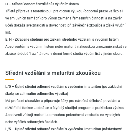
H – Střední odborné vzdělání s výučním listem
Tříletá příprava s teoretickou i praktickou výukou (odborná praxe ve škole i
ve smluvních firmách) pro výkon zejména řemeslných činností a na závěr
učeň dokáže své znalosti a dovednosti při závěrečné zkoušce a získá výuční
list.
E, H - Zkrácené studium pro získání středního vzdělání s výučním listem
Absolventům s výučním listem nebo maturitní zkouškou umožňuje získat ve
zkrácené době 1 až 1,5 roku v denní formě studia výuční list v jiném oboru.
Střední vzdělání s maturitní zkouškou
L/0 – Úplné střední odborné vzdělání s vyučením i maturitou (po základní
škole, se zahrnutím odborného výcviku)
Má profesní charakter a připravuje žáky pro náročná dělnická povolání a
nižší řídící funkce. Jedná se o čtyřletý studijní program s praktickou výukou.
Absolventi získají maturitu a mouhou pokračovat ve studiu na vysokých
nebo vyšších odborných školách.
L/5 – Úplné střední odborné vzdělání s vyučením i maturitou (nástavbové