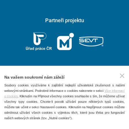
Partneři projektu
Na vašem soukromí nám záleží
2026 © P.F. art, spol. s r. o.
Soubory cookies využíváme k zajištění nejlepší uživatelské zkušenosti s našimi
webovými stránkami. Podrobné informace o cookies naleznete v sekci
Více informací
Všechna práva vyhrazena
o cookies
. Kliknutím na Přijmout všechny cookies souhlasíte s tím, že můžeme užívat
Obchodní podmínky
všechny typy cookies. Chcete-li povolit užívání pouze některých typů cookies,
můžete tak učinit v sekci Nastavení cookies. Kliknutím na Nepřijmout cookies můžete
Ochrana osobních údajů
odmítnout užívání všech cookies s výjimkou těch, které jsou třeba pro fungování
našich webových stránek (tzv. „Nutné cookies“).
Používání souborů Cookies
Kontakty