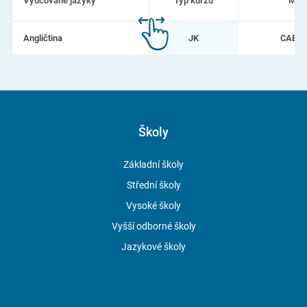
Vyučované jazyky
Typ kurzu
Možn
Seznam
Angličtina
JK
CAE
,
vyučovaných
jazyků
na
ILC
International
House
Brno
jazyková
Školy
škola
Základní školy
Střední školy
Vysoké školy
Vyšší odborné školy
Jazykové školy