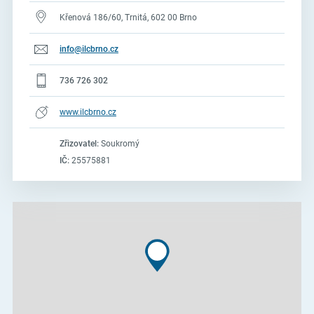
Křenová 186/60, Trnitá, 602 00 Brno
info@ilcbrno.cz
736 726 302
www.ilcbrno.cz
Zřizovatel:
Soukromý
IČ:
25575881