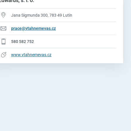
Edwards, s. r. o.
Jana Sigmunda 300, 783 49 Lutín
prace@vtahnemevas.cz
580 582 752
www.vtahnemevas.cz