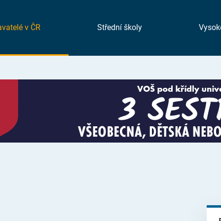
vatelé v ČR
Střední školy
Vysok