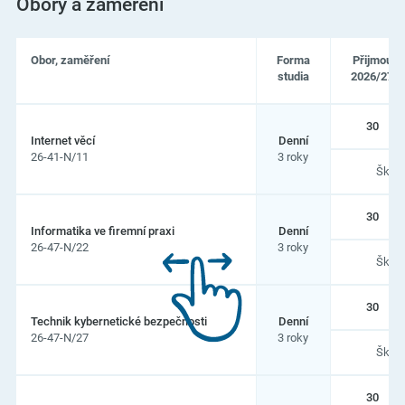
Obory a zaměření
Obor, zaměření
Forma
Přijmou
studia
2026/27
Seznam
30
oborů
Internet věcí
Denní
a
26-41-N/11
3 roky
zaměření
Škol
na
Vyšší
odborná
30
škola
Informatika ve firemní praxi
Denní
a
26-47-N/22
3 roky
Střední
Škol
průmyslová
škola
elektrotechnická,
30
Technik kybernetické bezpečnosti
Denní
Plzeň,
26-47-N/27
3 roky
Koterovská
Škol
85
30