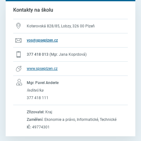
Kontakty na školu
Koterovská 828/85, Lobzy, 326 00 Plzeň
vos@spseplzen.cz
377 418 013
(Mgr. Jana Koprdová)
www.spseplzen.cz
Mgr. Pavel Anderle
ředitel/ka
377 418 111
Zřizovatel:
Kraj
Zaměření:
Ekonomie a právo, Informatické, Technické
IČ:
49774301