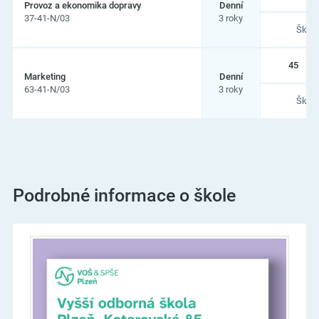
Provoz a ekonomika dopravy
Denní
37-41-N/03
3 roky
Škol
45
Marketing
Denní
63-41-N/03
3 roky
Škol
Podrobné informace o škole